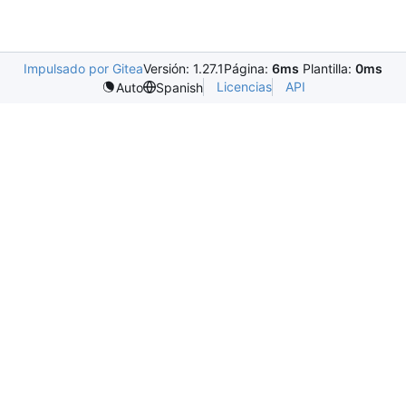
Impulsado por Gitea
Versión: 1.27.1
Página:
6ms
Plantilla:
0ms
Licencias
API
Auto
Spanish