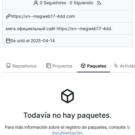
0 Seguidores
·
0 Siguiendo
https://xn--megweb17-4dd.com
мега официальный сайт
https://xn--megweb17-4dd
.
Se unió el
2025-04-14
Repositorios
Proyectos
Paquetes
Activid
Todavía no hay paquetes.
Para más información sobre el registro de paquetes, consulte
la
documentación
.