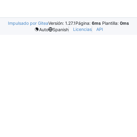
Impulsado por Gitea
Versión: 1.27.1
Página:
6ms
Plantilla:
0ms
Licencias
API
Auto
Spanish