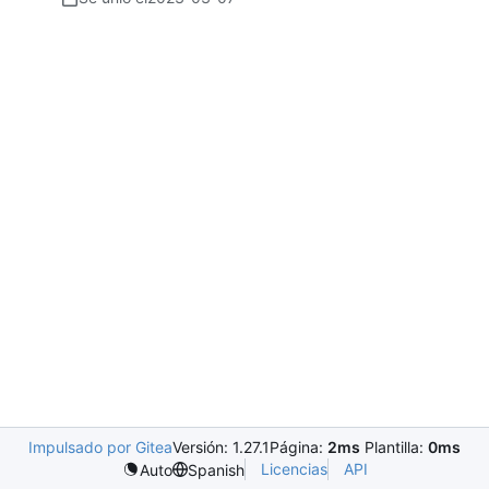
Impulsado por Gitea
Versión: 1.27.1
Página:
2ms
Plantilla:
0ms
Licencias
API
Auto
Spanish