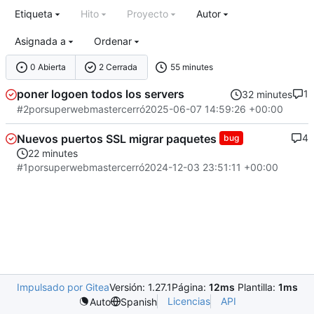
Etiqueta
Hito
Proyecto
Autor
Asignada a
Ordenar
0 Abierta
2 Cerrada
55 minutes
poner logoen todos los servers
1
32 minutes
#2
por
superwebmaster
cerró
2025-06-07 14:59:26 +00:00
Nuevos puertos SSL migrar paquetes
4
bug
22 minutes
#1
por
superwebmaster
cerró
2024-12-03 23:51:11 +00:00
Impulsado por Gitea
Versión: 1.27.1
Página:
12ms
Plantilla:
1ms
Licencias
API
Auto
Spanish