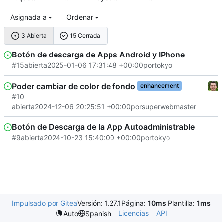
Asignada a
Ordenar
3 Abierta
15 Cerrada
Botón de descarga de Apps Android y IPhone
#15
abierta
2025-01-06 17:31:48 +00:00
por
tokyo
Poder cambiar de color de fondo
enhancement
#10
abierta
2024-12-06 20:25:51 +00:00
por
superwebmaster
Botón de Descarga de la App Autoadministrable
#9
abierta
2024-10-23 15:40:00 +00:00
por
tokyo
Impulsado por Gitea
Versión: 1.27.1
Página:
10ms
Plantilla:
1ms
Licencias
API
Auto
Spanish