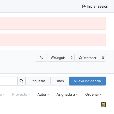
Iniciar sesión
2
0
Seguir
Destacar
Etiquetas
Hitos
Nueva incidencia
to
Proyecto
Autor
Asignada a
Ordenar