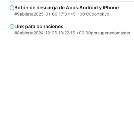
Botón de descarga de Apps Android y IPhone
#9
abierta
2025-01-06 17:31:45 +00:00
por
tokyo
LInk para donaciones
#8
abierta
2024-12-06 18:22:15 +00:00
por
superwebmaster