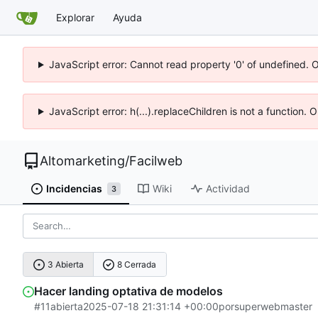
Explorar
Ayuda
JavaScript error: Cannot read property '0' of undefined. 
JavaScript error: h(...).replaceChildren is not a function.
Altomarketing
/
Facilweb
Incidencias
Wiki
Actividad
3
3 Abierta
8 Cerrada
Hacer landing optativa de modelos
#11
abierta
2025-07-18 21:31:14 +00:00
por
superwebmaster