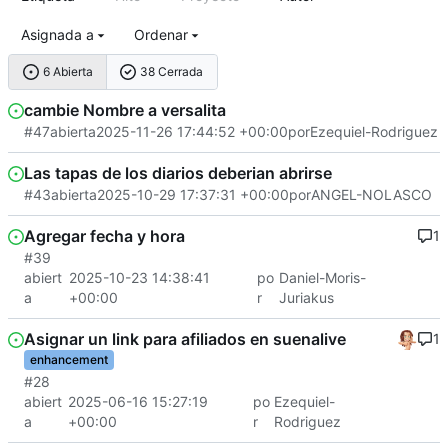
Asignada a
Ordenar
6 Abierta
38 Cerrada
cambie Nombre a versalita
#47
abierta
2025-11-26 17:44:52 +00:00
por
Ezequiel-Rodriguez
Las tapas de los diarios deberian abrirse
#43
abierta
2025-10-29 17:37:31 +00:00
por
ANGEL-NOLASCO
Agregar fecha y hora
1
#39
abiert
2025-10-23 14:38:41
po
Daniel-Moris-
a
+00:00
r
Juriakus
Asignar un link para afiliados en suenalive
1
enhancement
#28
abiert
2025-06-16 15:27:19
po
Ezequiel-
a
+00:00
r
Rodriguez